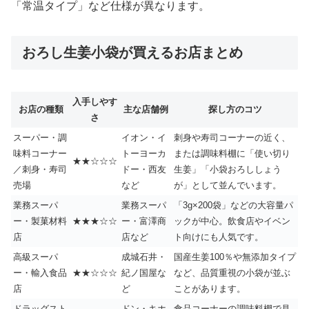
「常温タイプ」など仕様が異なります。
おろし生姜小袋が買えるお店まとめ
入手しやす
お店の種類
主な店舗例
探し方のコツ
さ
スーパー・調
イオン・イ
刺身や寿司コーナーの近く、
味料コーナー
トーヨーカ
または調味料棚に「使い切り
★★☆☆☆
／刺身・寿司
ドー・西友
生姜」「小袋おろししょう
売場
など
が」として並んでいます。
業務スーパ
業務スーパ
「3g×200袋」などの大容量パ
ー・製菓材料
★★★☆☆
ー・富澤商
ックが中心。飲食店やイベン
店
店など
ト向けにも人気です。
高級スーパ
成城石井・
国産生姜100％や無添加タイプ
ー・輸入食品
★★☆☆☆
紀ノ国屋な
など、品質重視の小袋が並ぶ
店
ど
ことがあります。
ドラッグスト
ドン・キホ
食品コーナーの調味料棚で見