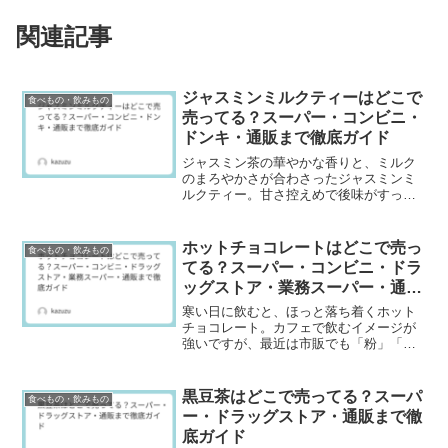
関連記事
ジャスミンミルクティーはどこで
食べもの・飲みもの
売ってる？スーパー・コンビニ・
ドンキ・通販まで徹底ガイド
ジャスミン茶の華やかな香りと、ミルク
のまろやかさが合わさったジャスミンミ
ルクティー。甘さ控えめで後味がすっき
りしている商品も多く、お茶感覚で楽し
めるミルクティーとして人気がありま
す。ただ、一般的な紅茶ミルクティーに
ホットチョコレートはどこで売っ
食べもの・飲みもの
比べると売り場が限られ、「...
てる？スーパー・コンビニ・ドラ
ッグストア・業務スーパー・通販
まで徹底ガイド
寒い日に飲むと、ほっと落ち着くホット
チョコレート。カフェで飲むイメージが
強いですが、最近は市販でも「粉」「タ
ブレット（割って溶かす）」「濃縮ソー
ス」など種類が増えてきています。た
だ、いざ買おうとすると「どこで売って
黒豆茶はどこで売ってる？スーパ
食べもの・飲みもの
る？」「ココアとは違うの？...
ー・ドラッグストア・通販まで徹
底ガイド