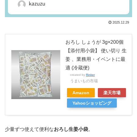
2025.12.29
おろし しょうが 3g×200個
【添付用小袋】 使い切り 生
姜 、業務用・イベントに最
適 (冷蔵便)
created by
Rinker
うまいもの市場
Amazon
楽天市場
Yahooショッピング
少量ずつ使えて便利な
おろし生姜小袋
。