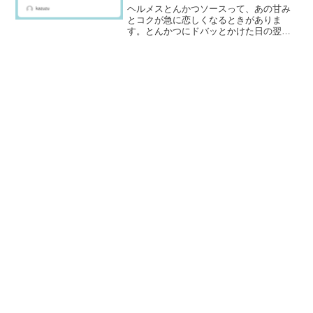
ヘルメスとんかつソースって、あの甘み
とコクが急に恋しくなるときがありま
す。とんかつにドバッとかけた日の翌
日、「あの味、家の常備ソースにした
い…」ってなるやつです。でも、いざ買
おうとしてスーパーに行くと、有名どこ
ろのソースは山ほどあるのに、ヘ...