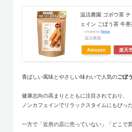
温活農園 ゴボウ茶 ティ
ェイン ごぼう茶 牛蒡
created by
Rinker
温活農園
Amazon
楽天
香ばしい風味とやさしい味わいで人気の
ごぼ
健康志向の高まりとともに注目されており、
ノンカフェインでリラックスタイムにもぴっ
一方で「近所の店に売っていない」「どこで