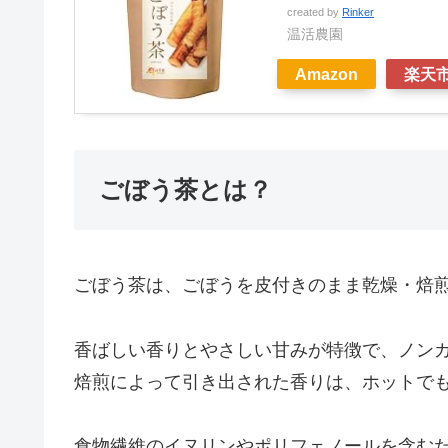
created by
Rinker
温活農園
Amazon
楽天
ごぼう茶とは？
ごぼう茶は、ごぼうを皮付きのまま乾燥・焙
香ばしい香りとやさしい甘みが特徴で、ノン
焙煎によって引き出された香りは、ホットで
食物繊維のイヌリンやポリフェノールを含む