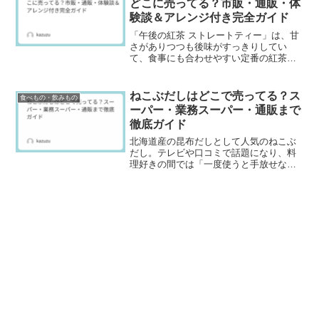
どこに売ってる？市販・通販・体
験談＆アレンジ付き完全ガイド
「午後の紅茶 ストレートティー」は、甘
さがありつつも後味がすっきりしてい
て、食事にも合わせやすい定番の紅茶飲
料です。昔から知ってる人も多いのに、
いざ買おうとすると「ミルクティーはあ
るのにストレートだけ無い」「特売の時
ねこぶだしはどこで売ってる？ス
食べもの・飲みもの
だけ出てて、普段は棚から...
ーパー・業務スーパー・通販まで
徹底ガイド
北海道産の昆布だしとして人気のねこぶ
だし。テレビや口コミで話題になり、料
理好きの間では「一度使うと手放せな
い」と評判です。ただ、「スーパーにな
い」「どこで買えるの？」と感じている
人も多いようです。この記事では、ねこ
ぶだしが買えるお店をわかり...