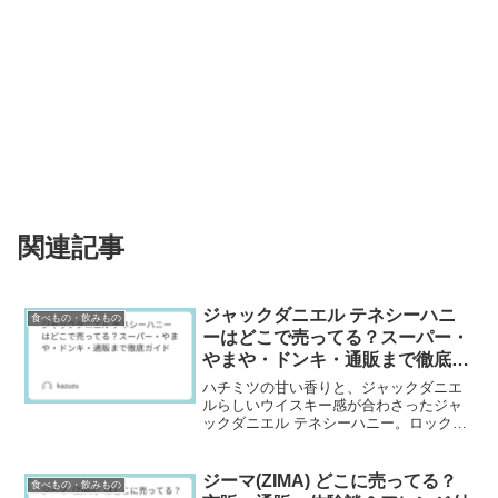
関連記事
ジャックダニエル テネシーハニ
食べもの・飲みもの
ーはどこで売ってる？スーパー・
やまや・ドンキ・通販まで徹底ガ
イド
ハチミツの甘い香りと、ジャックダニエ
ルらしいウイスキー感が合わさったジャ
ックダニエル テネシーハニー。ロックで
も飲みやすく、コーラ割りやミルク割り
でも楽しめるので、家飲み用に探す人も
多いお酒です。ただ、定番のジャック
ジーマ(ZIMA) どこに売ってる？
食べもの・飲みもの
（Old No.7）に比...