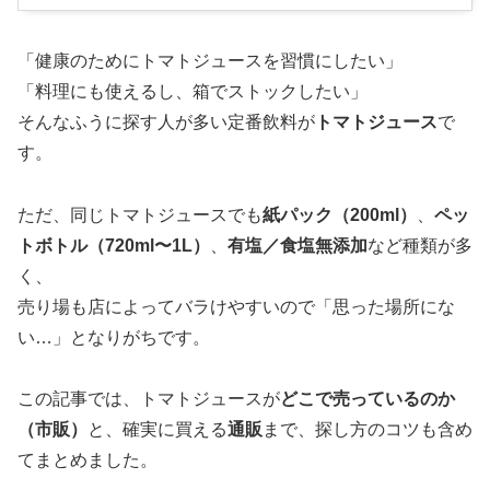
「健康のためにトマトジュースを習慣にしたい」
「料理にも使えるし、箱でストックしたい」
そんなふうに探す人が多い定番飲料が
トマトジュース
で
す。
ただ、同じトマトジュースでも
紙パック（200ml）
、
ペッ
トボトル（720ml〜1L）
、
有塩／食塩無添加
など種類が多
く、
売り場も店によってバラけやすいので「思った場所にな
い…」となりがちです。
この記事では、トマトジュースが
どこで売っているのか
（市販）
と、確実に買える
通販
まで、探し方のコツも含め
てまとめました。