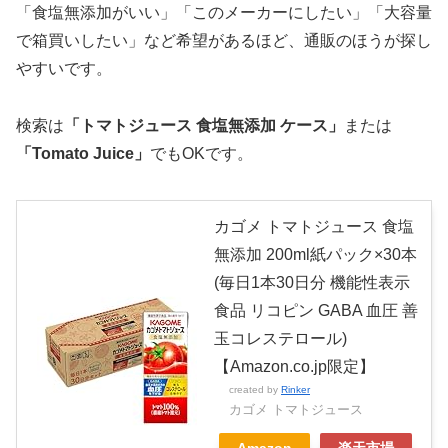
「食塩無添加がいい」「このメーカーにしたい」「大容量
で箱買いしたい」など希望があるほど、通販のほうが探し
やすいです。
検索は
「トマトジュース 食塩無添加 ケース」
または
「Tomato Juice」
でもOKです。
カゴメ トマトジュース 食塩
無添加 200ml紙パック×30本
(毎日1本30日分 機能性表示
食品 リコピン GABA 血圧 善
玉コレステロール)
【Amazon.co.jp限定】
created by
Rinker
カゴメ トマトジュース
Amazon
楽天市場