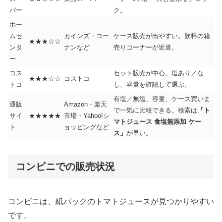
パー
ク。
ホー
ムセ
カインズ・コー
ケース販売が出やすい。飲料の箱
★★★☆☆
ンタ
ナンなど
売りコーナーが近道。
ー
コス
セット販売が中心。塩あり／な
★★★☆☆
コストコ
トコ
し、容量を確認して選ぶ。
有塩／無塩、容量、ケース買いま
通販
Amazon・楽天
で一気に比較できる。検索は
「ト
サイ
★★★★★
市場・Yahoo!シ
マトジュース 食塩無添加 ケー
ト
ョッピングなど
ス」
が早い。
コンビニでの販売状況
コンビニは、紙パックのトマトジュースが見つかりやすい
です。