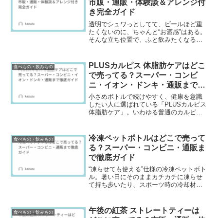
市販・通販・体験談＆アレンジ付
き完全ガイド
透明でシュワっとしてて、ビールほど重
たくないのに、ちゃんと“お酒感”はある。
そんな立ち位置で、ふと飲みたくなるの
がZIMA（ジーマ）です。日本では「見つ
けたら買う」系になりやすくて、店によ
って置いてあったり無かったり、入荷が
PLUSカルピス 体脂肪ケアはどこ
食べもの・飲みもの
不定期だったりし...
で売ってる？スーパー・コンビ
ニ・イオン・ドンキ・通販まで徹
底ガイド
小さめボトルで続けやすく、健康を意識
したい人に選ばれている「PLUSカルピス
体脂肪ケア」。いわゆる普通のカルピス
とは売り場が違うことも多く、探し方を
知らないと見つけにくいタイプです。こ
の記事では、PLUSカルピス 体脂肪ケア
冷凍ペットボトルはどこで売って
食べもの・飲みもの
がどこで売って...
る？スーパー・コンビニ・通販ま
で徹底ガイド
“凍らせても使える”仕様の冷凍ペットボト
ル。暑い日にそのままカチカチに凍らせ
て持ち歩いたり、スポーツ時の冷却材代
わりに使ったり――使いみちが増えて注
目されています。一方で「どこで売って
るの？」「通常のペットボトルでも凍ら
午後の紅茶 ストレートティーは
食べもの・飲みもの
せていい？」と疑問の...