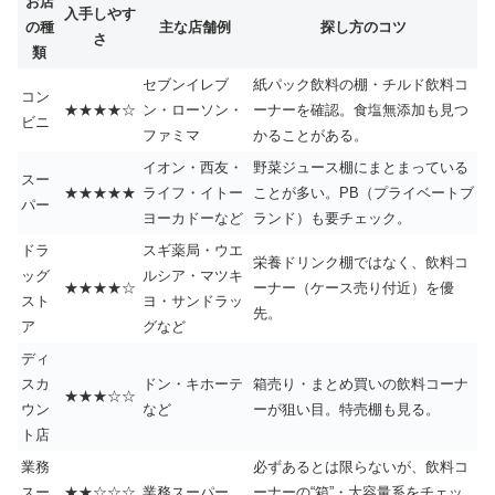
お店
入手しやす
の種
主な店舗例
探し方のコツ
さ
類
セブンイレブ
紙パック飲料の棚・チルド飲料コ
コン
★★★★☆
ン・ローソン・
ーナーを確認。食塩無添加も見つ
ビニ
ファミマ
かることがある。
イオン・西友・
野菜ジュース棚にまとまっている
スー
★★★★★
ライフ・イトー
ことが多い。PB（プライベートブ
パー
ヨーカドーなど
ランド）も要チェック。
ドラ
スギ薬局・ウエ
栄養ドリンク棚ではなく、飲料コ
ッグ
ルシア・マツキ
★★★★☆
ーナー（ケース売り付近）を優
スト
ヨ・サンドラッ
先。
ア
グなど
ディ
スカ
ドン・キホーテ
箱売り・まとめ買いの飲料コーナ
★★★☆☆
ウン
など
ーが狙い目。特売棚も見る。
ト店
業務
必ずあるとは限らないが、飲料コ
スー
★★☆☆☆
業務スーパー
ーナーの“箱”・大容量系をチェッ