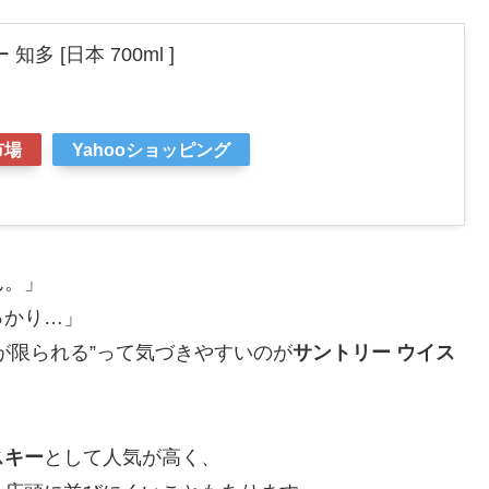
多 [日本 700ml ]
市場
Yahooショッピング
ん。」
っかり…」
が限られる”って気づきやすいのが
サントリー ウイス
スキー
として人気が高く、