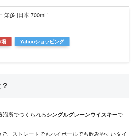
多 [日本 700ml ]
市場
Yahooショッピング
は？
蒸溜所でつくられる
シングルグレーンウイスキー
で
徴で、ストレートでもハイボールでも飲みやすいタイ