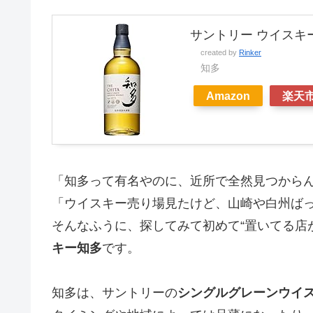
サントリー ウイスキー 知
created by
Rinker
知多
Amazon
楽天
「知多って有名やのに、近所で全然見つから
「ウイスキー売り場見たけど、山崎や白州ば
そんなふうに、探してみて初めて“置いてる店
キー知多
です。
知多は、サントリーの
シングルグレーンウイ