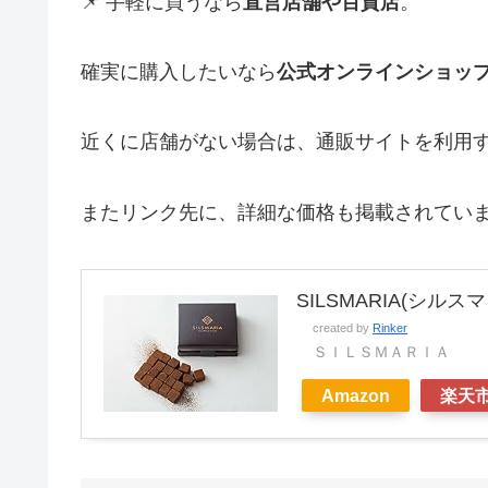
📌 手軽に買うなら
直営店舗や百貨店
。
確実に購入したいなら
公式オンラインショッ
近くに店舗がない場合は、通販サイトを利用
またリンク先に、詳細な価格も掲載されてい
SILSMARIA(シ
created by
Rinker
ＳＩＬＳＭＡＲＩＡ
Amazon
楽天