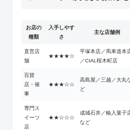
お店の
入手しやす
主な店舗例
種類
さ
直営店
平塚本店／馬車道本
★★★★☆
舗
／CIAL桜木町店
百貨
高島屋／三越／大丸
店・催
★★★☆☆
ど
事
専門ス
成城石井／輸入菓子
イーツ
★★☆☆☆
など
店