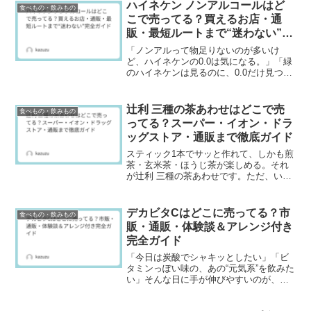
「ドラックストアにある？」という声も
ハイネケン ノンアルコールはど
食べもの・飲みもの
多いため、この記事ではタン...
こで売ってる？買えるお店・通
販・最短ルートまで“迷わない”完
全ガイド
「ノンアルって物足りないのが多いけ
ど、ハイネケンの0.0は気になる。」「緑
のハイネケンは見るのに、0.0だけ見つか
らん…。」そんな感じで探し始める人が
多いのがハイネケン 0.0（ノンアルコー
ル）です。ただ、いざ買おうとすると
辻利 三種の茶あわせはどこで売
食べもの・飲みもの
「コンビニにある...
ってる？スーパー・イオン・ドラ
ッグストア・通販まで徹底ガイド
スティック1本でサッと作れて、しかも煎
茶・玄米茶・ほうじ茶が楽しめる。それ
が辻利 三種の茶あわせです。ただ、いざ
買おうとすると「見たことない」「どこ
の棚？」ってなりやすいんですよね。お
茶売り場に置かれていない店舗もあるの
デカビタCはどこに売ってる？市
食べもの・飲みもの
で、探し方のコツが大...
販・通販・体験談＆アレンジ付き
完全ガイド
「今日は炭酸でシャキッとしたい」「ビ
タミンっぽい味の、あの“元気系”を飲みた
い」そんな日に手が伸びやすいのが、デ
カビタCです。ただ、いざ買おうとすると
「前はコンビニで見たのに今日は無い」