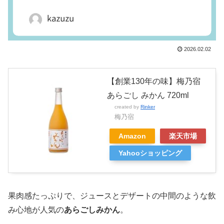
2026.02.02
【創業130年の味】梅乃宿
あらごし みかん 720ml
created by
Rinker
梅乃宿
Amazon
楽天市場
Yahooショッピング
果肉感たっぷりで、ジュースとデザートの中間のような飲
み心地が人気の
あらごしみかん
。