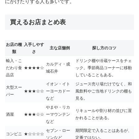
にかけたりする人も多いです。
買えるお店まとめ表
お店の種
入手しやす
主な店舗例
探し方のコツ
類
さ
輸入・こ
ドリンク棚や冷蔵ケースをチェ
カルディ・成
だわり食
★★★★☆
ック。季節商品コーナーに移動
城石井
品店
していることもある。
イオン・イト
ジュース売り場だけでなく、和
大型スー
★★★☆☆
ーヨーカドー
風飲料やご当地ドリンクの棚も
パー
など
見る。
やまや・リカ
リキュールや割り材の並びに置
酒屋
★★★☆☆
ーマウンテン
かれることがある。
など
セブン・ロー
期間限定で入ることはあるが、
コンビニ
★☆☆☆☆
ソンなど
定番ではない。