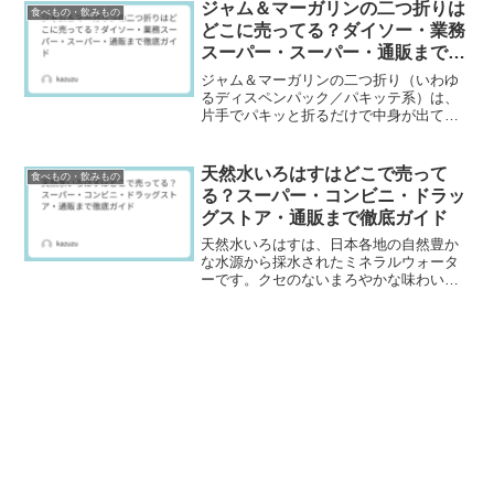
「自販機では見かけるのに、スーパーの
ジャム＆マーガリンの二つ折りは
食べもの・飲みもの
棚にない」みたいに...
どこに売ってる？ダイソー・業務
スーパー・スーパー・通販まで徹
底ガイド
ジャム＆マーガリンの二つ折り（いわゆ
るディスペンパック／パキッテ系）は、
片手でパキッと折るだけで中身が出てく
る、使い切りタイプの小分けスプレッド
です。ホテルの朝食や給食っぽい雰囲気
で、なんかテンション上がるやつです
天然水いろはすはどこで売って
食べもの・飲みもの
ね。ただ、探してみると「ス...
る？スーパー・コンビニ・ドラッ
グストア・通販まで徹底ガイド
天然水いろはすは、日本各地の自然豊か
な水源から採水されたミネラルウォータ
ーです。クセのないまろやかな味わい
で、日常の水分補給から食事中、運動後
まで幅広いシーンで飲まれています。コ
ンビニやスーパーでよく見かける定番商
品ですが、「どこで売ってる...